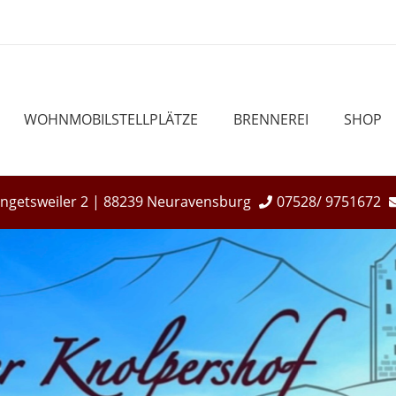
WOHNMOBILSTELLPLÄTZE
BRENNEREI
SHOP
Engetsweiler 2 | 88239 Neuravensburg
07528/ 9751672