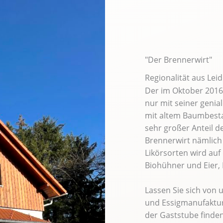
"Der Brennerwirt"
Regionalität aus Lei
Der im Oktober 2016 
nur mit seiner genia
mit altem Baumbesta
sehr großer Anteil d
Brennerwirt nämlich
Likörsorten wird auf
Biohühner und Eier, 
Lassen Sie sich von
und Essigmanufaktur
der Gaststube finden