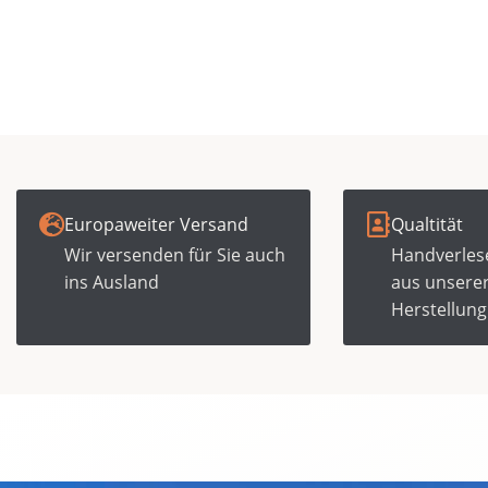
Europaweiter Versand
Qualtität
Wir versenden für Sie auch
Handverles
ins Ausland
aus unsere
Herstellung