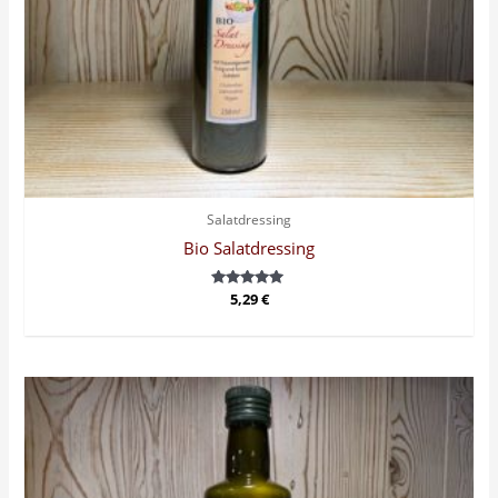
Salatdressing
Bio Salatdressing
Bewertet
5,29
€
mit
5.00
von 5