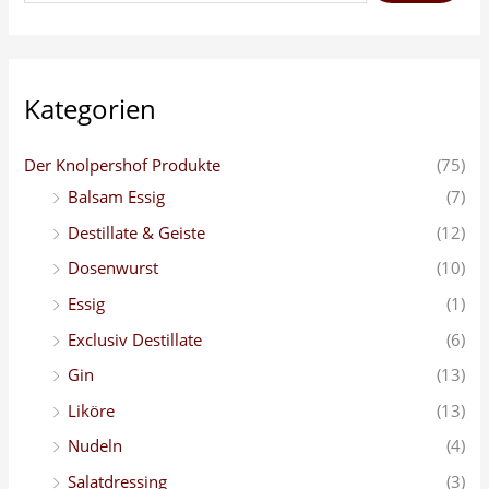
e
n
n
a
Kategorien
c
h
Der Knolpershof Produkte
(75)
:
Balsam Essig
(7)
Destillate & Geiste
(12)
Dosenwurst
(10)
Essig
(1)
Exclusiv Destillate
(6)
Gin
(13)
Liköre
(13)
Nudeln
(4)
Salatdressing
(3)