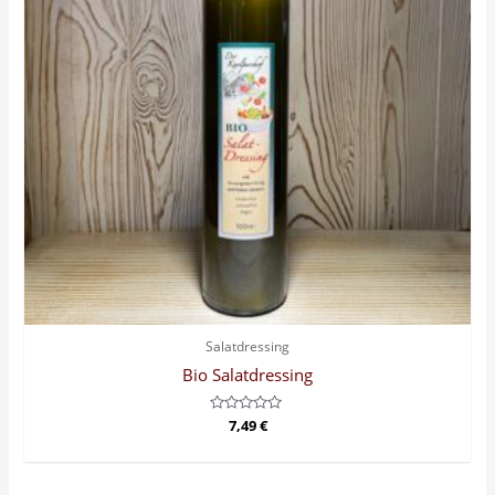
Salatdressing
Bio Salatdressing
Bewertet
7,49
€
mit
0
von
5