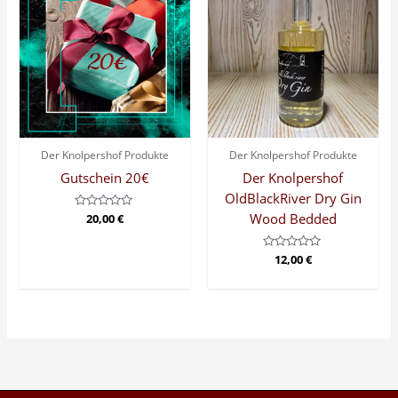
Der Knolpershof Produkte
Der Knolpershof Produkte
Gutschein 20€
Der Knolpershof
OldBlackRiver Dry Gin
Wood Bedded
Bewertet
20,00
€
mit
0
von
Bewertet
12,00
€
5
mit
0
von
5