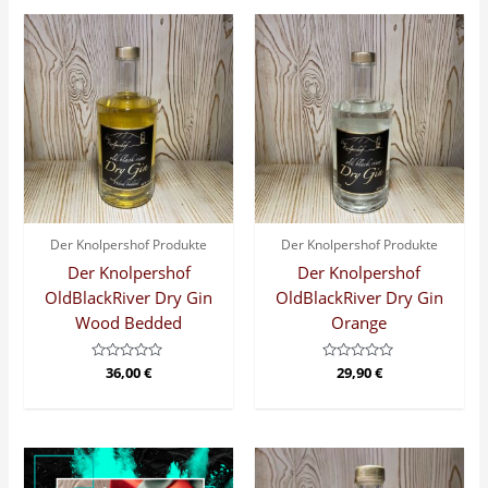
Der Knolpershof Produkte
Der Knolpershof Produkte
Der Knolpershof
Der Knolpershof
OldBlackRiver Dry Gin
OldBlackRiver Dry Gin
Wood Bedded
Orange
Bewertet
36,00
€
Bewertet
29,90
€
mit
mit
0
0
von
von
5
5