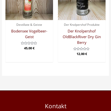
Destillate & Geiste
Der Knolpershof Produkte
Bodensee Vogelbeer-
Der Knolpershof
Geist
OldBlackRiver Dry Gin
Berry
Bewertet
45,00
€
mit
Bewertet
12,00
€
0
mit
von
0
5
von
5
Kontakt