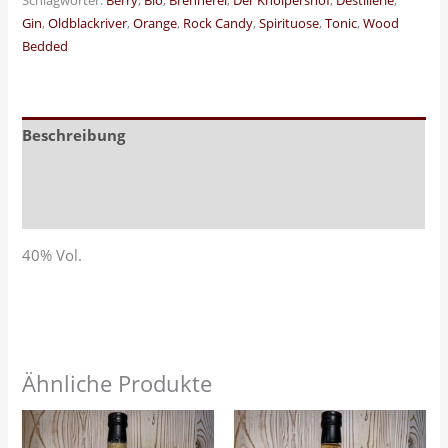
Schlagwörter:
Berry
,
Bio
,
Brennerei
,
Der Knolpershof
,
Destillerie
,
Gin
,
Oldblackriver
,
Orange
,
Rock Candy
,
Spirituose
,
Tonic
,
Wood
Bedded
Beschreibung
Zusätzliche Informationen
Rezensionen (0)
40% Vol.
Ähnliche Produkte