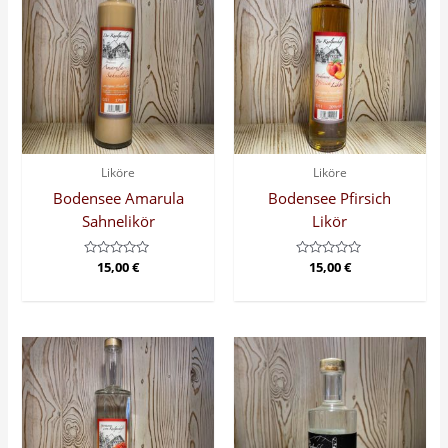
Liköre
Liköre
Bodensee Amarula
Bodensee Pfirsich
Sahnelikör
Likör
Bewertet
15,00
€
Bewertet
15,00
€
mit
mit
0
0
von
von
5
5