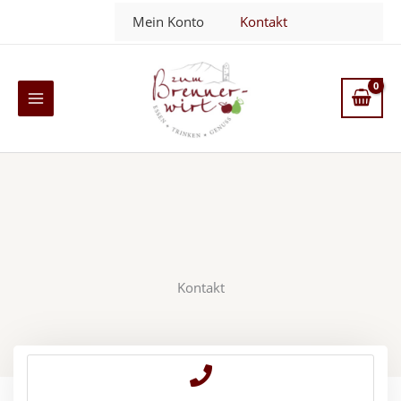
Zum
Mein Konto
Kontakt
Inhalt
springen
Main
Menu
Kontakt