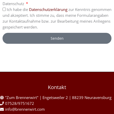
Datenschutz
Ich habe die
Datenschutzerklärung
zur Kenntnis genommen
und akzeptiert. Ich stimme zu, dass meine Formularangaben
zur Kontaktaufnahme bzw. zur Bearbeitung meines Anliegens
gespeichert werden.
Senden
Kontakt
"Zum Brennerwirt" | Engetsweiler 2 | 88239 Neuravensburg
07528/9751672
info@brennerwirt.com