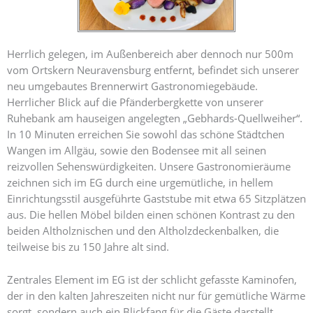
Herrlich gelegen, im Außenbereich aber dennoch nur 500m
vom Ortskern Neuravensburg entfernt, befindet sich unserer
neu umgebautes Brennerwirt Gastronomiegebäude.
Herrlicher Blick auf die Pfänderbergkette von unserer
Ruhebank am hauseigen angelegten „Gebhards-Quellweiher“.
In 10 Minuten erreichen Sie sowohl das schöne Städtchen
Wangen im Allgäu, sowie den Bodensee mit all seinen
reizvollen Sehenswürdigkeiten. Unsere Gastronomieräume
zeichnen sich im EG durch eine urgemütliche, in hellem
Einrichtungsstil ausgeführte Gaststube mit etwa 65 Sitzplätzen
aus. Die hellen Möbel bilden einen schönen Kontrast zu den
beiden Altholznischen und den Altholzdeckenbalken, die
teilweise bis zu 150 Jahre alt sind.
Zentrales Element im EG ist der schlicht gefasste Kaminofen,
der in den kalten Jahreszeiten nicht nur für gemütliche Wärme
sorgt, sondern auch ein Blickfang für die Gäste darstellt.