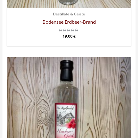
Destillate & Geiste
Bodensee Erdbeer-Brand
Bewertet
19,00
€
mit
0
von
5