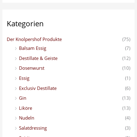
n
n
a
Kategorien
c
h
Der Knolpershof Produkte
(75)
:
Balsam Essig
(7)
Destillate & Geiste
(12)
Dosenwurst
(10)
Essig
(1)
Exclusiv Destillate
(6)
Gin
(13)
Liköre
(13)
Nudeln
(4)
Salatdressing
(3)