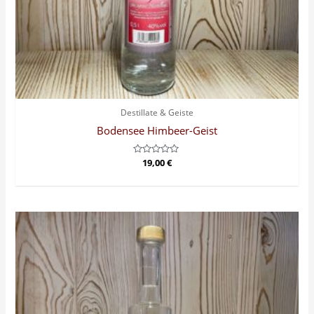
Destillate & Geiste
Bodensee Himbeer-Geist
Bewertet
19,00
€
mit
0
von
5