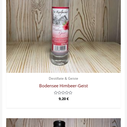
Destillate & Geiste
Bodensee Himbeer-Geist
Bewertet
9,20
€
mit
0
von
5