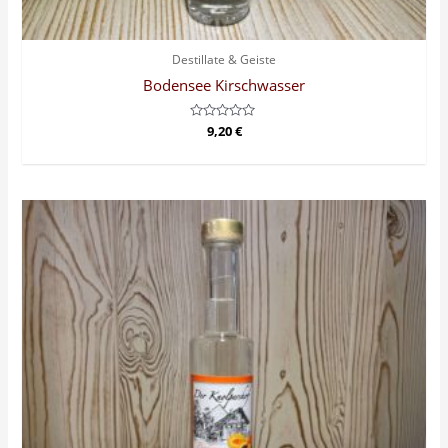
Destillate & Geiste
Bodensee Kirschwasser
Bewertet
9,20
€
mit
0
von
5