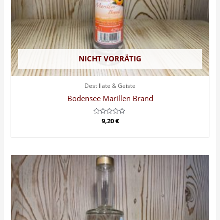
NICHT VORRÄTIG
Destillate & Geiste
Bodensee Marillen Brand
Bewertet
9,20
€
mit
0
von
5