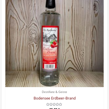
Destillate & Geiste
Bodensee Erdbeer-Brand
Bewertet