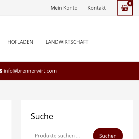
Mein Konto
Kontakt
HOFLADEN
LANDWIRTSCHAFT
info@brennerwirt.com
S
Suche
u
c
h
Suchen