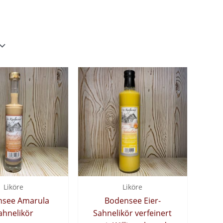
Liköre
Liköre
nsee Amarula
Bodensee Eier-
ahnelikör
Sahnelikör verfeinert