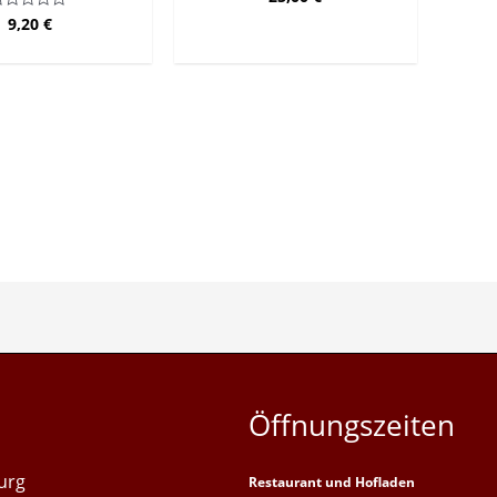
mit
9,20
€
ewertet
0
it
von
5
on
Öffnungszeiten
urg
Restaurant und Hofladen