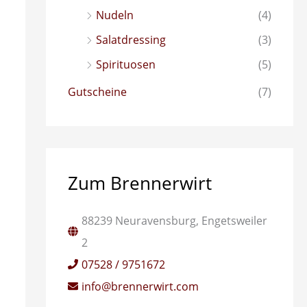
Nudeln
(4)
Salatdressing
(3)
Spirituosen
(5)
Gutscheine
(7)
Zum Brennerwirt
88239 Neuravensburg, Engetsweiler
2
07528 / 9751672
info@brennerwirt.com