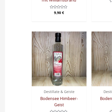
mit Williamsbrand
B
m
9,90
€
Bewertet
0
mit
v
0
5
von
5
Destillate & Geiste
Desti
Bodensee Himbeer-
Boden
Geist