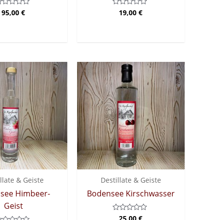
95,00
€
19,00
€
ewertet
Bewertet
it
mit
0
on
von
5
llate & Geiste
Destillate & Geiste
see Himbeer-
Bodensee Kirschwasser
Geist
25,00
€
Bewertet