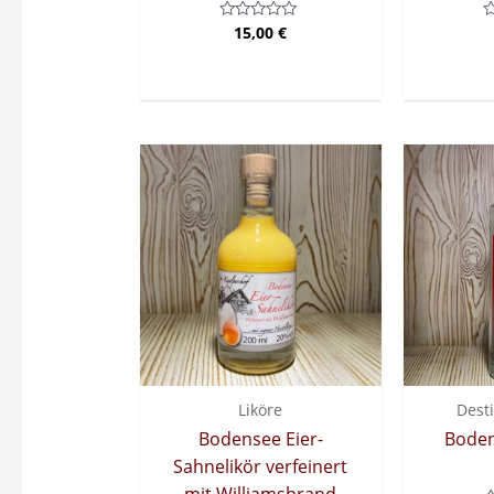
15,00
€
Bewertet
B
mit
m
0
0
von
v
5
5
Liköre
Desti
Bodensee Eier-
Boden
Sahnelikör verfeinert