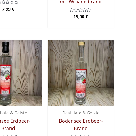
mit Williamsbrand
7,99
€
ewertet
it
15,00
€
Bewertet
mit
on
0
von
5
llate & Geiste
Destillate & Geiste
see Erdbeer-
Bodensee Erdbeer-
Brand
Brand