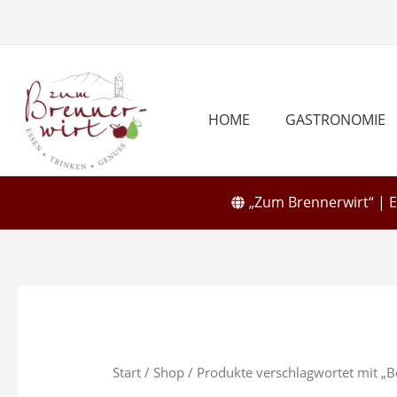
Zum
Inhalt
springen
HOME
GASTRONOMIE
„Zum Brennerwirt“ | 
Start
/
Shop
/ Produkte verschlagwortet mit „