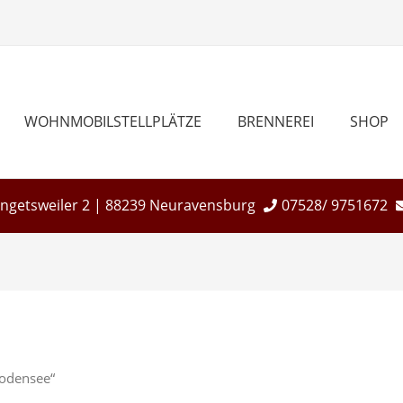
WOHNMOBILSTELLPLÄTZE
BRENNEREI
SHOP
Engetsweiler 2 | 88239 Neuravensburg
07528/ 9751672
Bodensee“