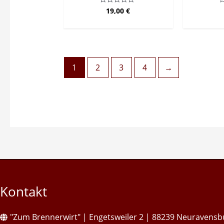
19,00
€
Bewertet
B
mit
m
0
0
von
v
5
5
1
2
3
4
→
Kontakt
"Zum Brennerwirt" | Engetsweiler 2 | 88239 Neuravensb