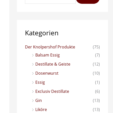
e
n
n
a
Kategorien
c
h
Der Knolpershof Produkte
(75)
:
Balsam Essig
(7)
Destillate & Geiste
(12)
Dosenwurst
(10)
Essig
(1)
Exclusiv Destillate
(6)
Gin
(13)
Liköre
(13)