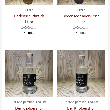
Liköre
Liköre
Bodensee Pfirsich
Bodensee Sauerkirsch
Likör
Likör
Bewertet
15,00
€
Bewertet
15,00
€
mit
mit
0
0
von
von
5
5
Der Knolpershof Produkte
Der Knolpershof Produkte
Der Knolpershof
Der Knolpershof