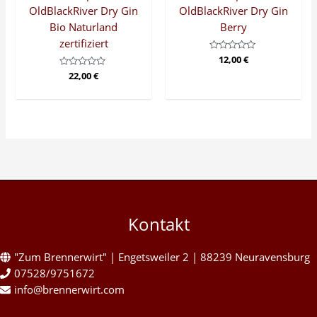
OldBlackRiver Dry Gin
OldBlackRiver Dry Gin
Bio Naturland
Berry
zertifiziert
Bewertet
12,00
€
mit
Bewertet
22,00
€
0
mit
von
0
5
von
5
Kontakt
"Zum Brennerwirt" | Engetsweiler 2 | 88239 Neuravensburg
07528/9751672
info@brennerwirt.com