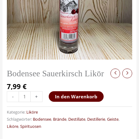
Bodensee Sauerkirsch Likör
7,99
€
-
+
In den Warenkorb
Kategorie:
Liköre
Schlagwörter:
Bodensee
,
Brände
,
Destillate
,
Destillerie
,
Geiste
,
Liköre
,
Spirituosen