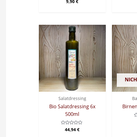
9,90
€
Bewertet
B
mit
0
von
5
NICH
Salatdressing
Ba
Bio Salatdressing 6x
Birnen
500ml
B
m
44,94
€
Bewertet
0
mit
v
0