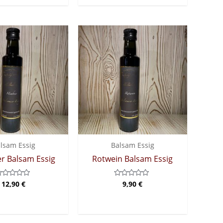
5
lsam Essig
Balsam Essig
r Balsam Essig
Rotwein Balsam Essig
12,90
€
9,90
€
ewertet
Bewertet
it
mit
0
on
von
5