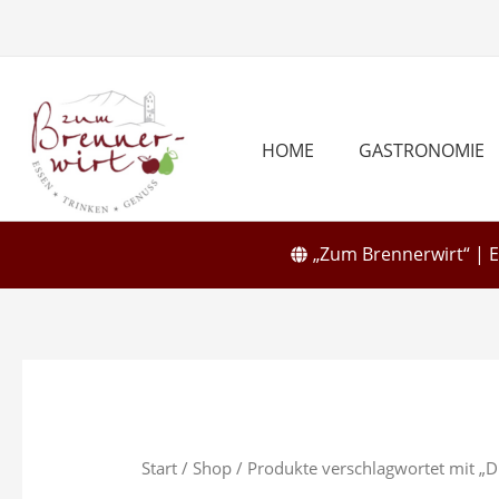
Zum
Inhalt
springen
HOME
GASTRONOMIE
„Zum Brennerwirt“ | 
Start
/
Shop
/ Produkte verschlagwortet mit „D