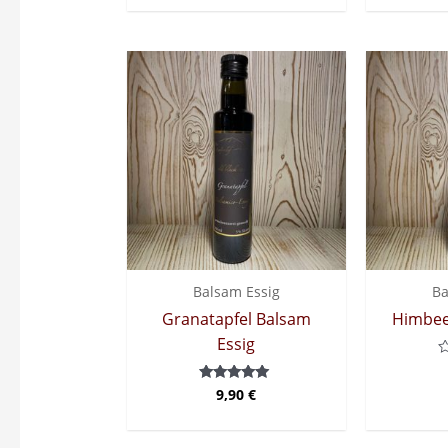
5
von
5
Balsam Essig
Ba
Granatapfel Balsam
Himbee
Essig
B
m
9,90
€
Bewertet mit
0
5.00
v
von 5
5