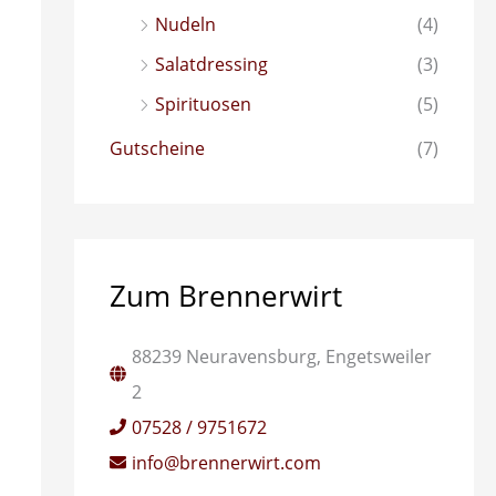
Nudeln
(4)
Salatdressing
(3)
Spirituosen
(5)
Gutscheine
(7)
Zum Brennerwirt
88239 Neuravensburg, Engetsweiler
2
07528 / 9751672
info@brennerwirt.com