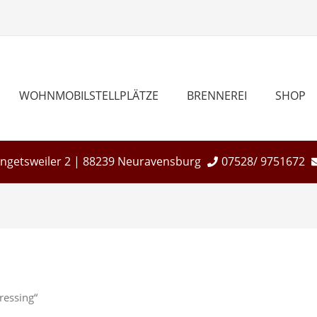
WOHNMOBILSTELLPLÄTZE
BRENNEREI
SHOP
Engetsweiler 2 | 88239 Neuravensburg
07528/ 9751672
ressing“