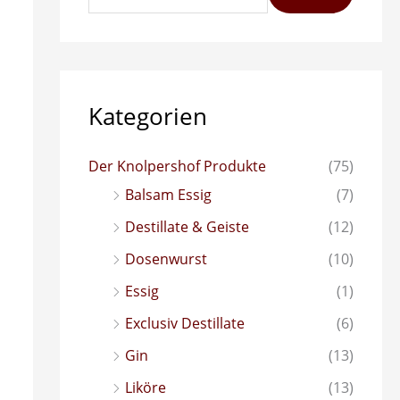
e
n
n
a
Kategorien
c
h
Der Knolpershof Produkte
(75)
:
Balsam Essig
(7)
Destillate & Geiste
(12)
Dosenwurst
(10)
Essig
(1)
Exclusiv Destillate
(6)
Gin
(13)
Liköre
(13)