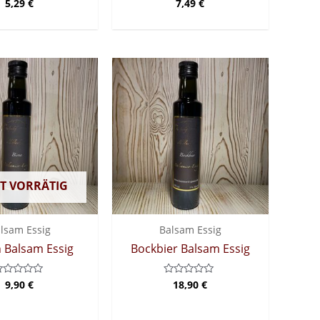
5,29
€
7,49
€
ewertet mit
Bewertet
5.00
mit
von 5
0
von
5
T VORRÄTIG
lsam Essig
Balsam Essig
 Balsam Essig
Bockbier Balsam Essig
9,90
€
18,90
€
ewertet
Bewertet
it
mit
0
on
von