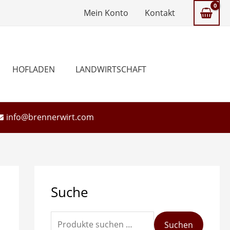
Mein Konto
Kontakt
HOFLADEN
LANDWIRTSCHAFT
info@brennerwirt.com
S
Suche
u
c
h
Suchen