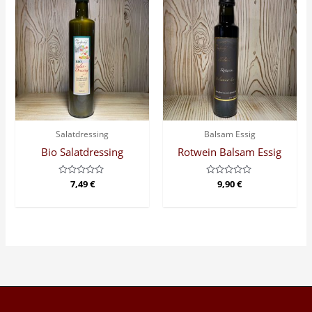
Salatdressing
Balsam Essig
Bio Salatdressing
Rotwein Balsam Essig
Bewertet
7,49
€
Bewertet
9,90
€
mit
mit
0
0
von
von
5
5