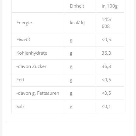
Einheit
in 100g
145/
Energie
kcal/ kJ
608
Eiweiß
g
<0,5
Kohlenhydrate
g
36,3
-davon Zucker
g
36,3
Fett
g
<0,5
-davon g. Fettsäuren
g
<0,5
Salz
g
<0,1