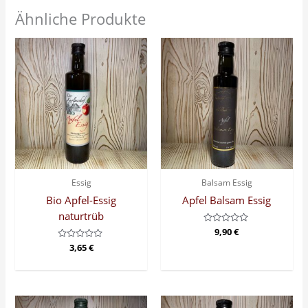
Ähnliche Produkte
Essig
Balsam Essig
Bio Apfel-Essig
Apfel Balsam Essig
naturtrüb
Bewertet
9,90
€
mit
Bewertet
3,65
€
0
mit
von
0
5
von
5