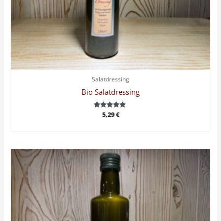
Salatdressing
Bio Salatdressing
Bewertet
5,29
€
mit
5.00
von 5