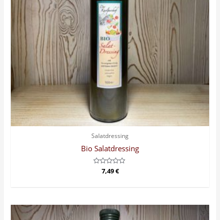
Salatdressing
Bio Salatdressing
Bewertet
7,49
€
mit
0
von
5