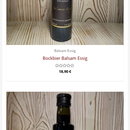
Balsam Essig
Bockbier Balsam Essig
Bewertet
18,90
€
mit
0
von
5