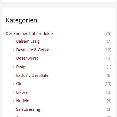
n
n
a
Kategorien
c
h
Der Knolpershof Produkte
(75)
:
Balsam Essig
(7)
Destillate & Geiste
(12)
Dosenwurst
(10)
Essig
(1)
Exclusiv Destillate
(6)
Gin
(13)
Liköre
(13)
Nudeln
(4)
Salatdressing
(3)