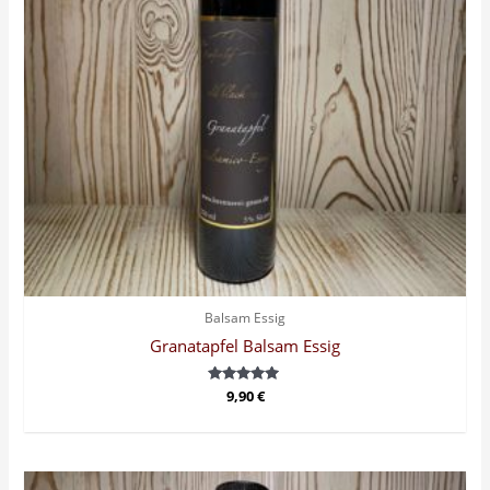
Balsam Essig
Granatapfel Balsam Essig
Bewertet
9,90
€
mit
5.00
von 5