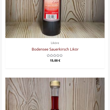
Liköre
Bodensee Sauerkirsch Likör
Bewertet
15,00
€
mit
0
von
5