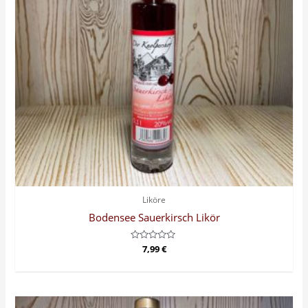
Liköre
Bodensee Sauerkirsch Likör
Bewertet
7,99
€
mit
0
von
5