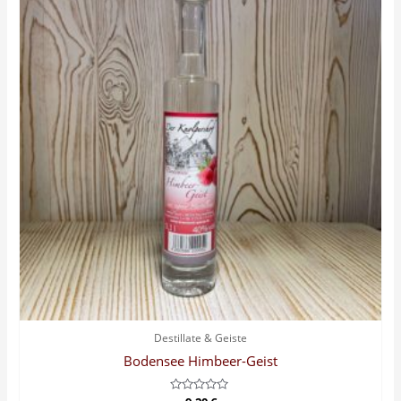
Destillate & Geiste
Bodensee Himbeer-Geist
Bewertet