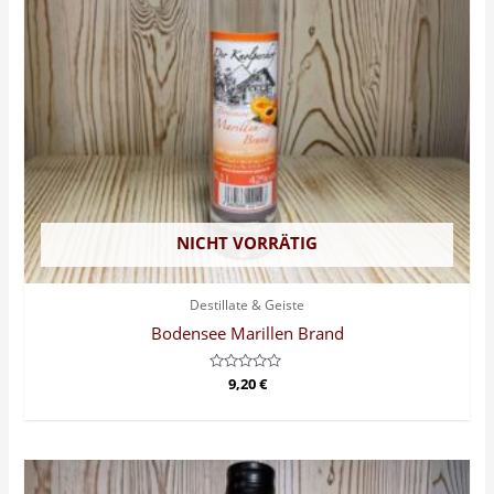
NICHT VORRÄTIG
Destillate & Geiste
Bodensee Marillen Brand
Bewertet
9,20
€
mit
0
von
5