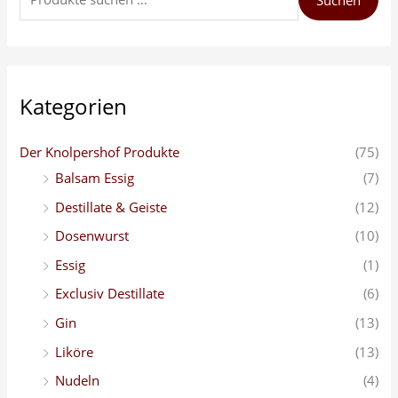
e
n
n
a
Kategorien
c
h
Der Knolpershof Produkte
(75)
:
Balsam Essig
(7)
Destillate & Geiste
(12)
Dosenwurst
(10)
Essig
(1)
Exclusiv Destillate
(6)
Gin
(13)
Liköre
(13)
Nudeln
(4)