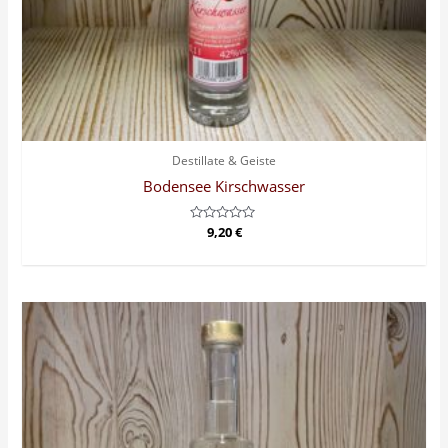
Destillate & Geiste
Bodensee Kirschwasser
Bewertet
9,20
€
mit
0
von
5