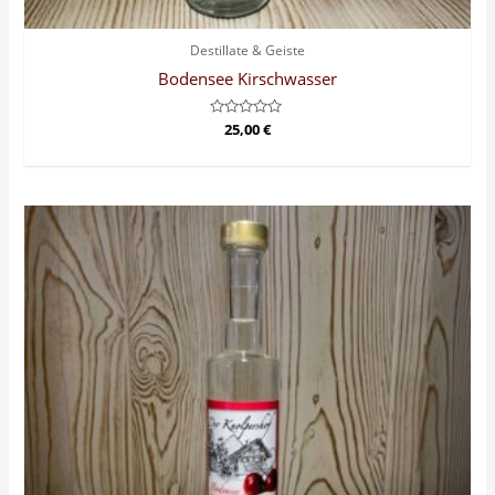
Destillate & Geiste
Bodensee Kirschwasser
Bewertet
25,00
€
mit
0
von
5