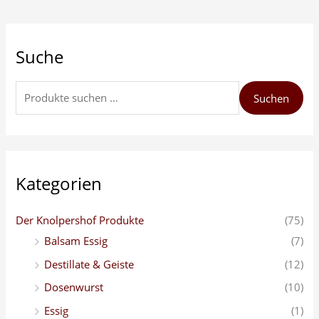
S
Suche
u
c
h
Suchen
e
n
n
a
Kategorien
c
h
Der Knolpershof Produkte
(75)
:
Balsam Essig
(7)
Destillate & Geiste
(12)
Dosenwurst
(10)
Essig
(1)