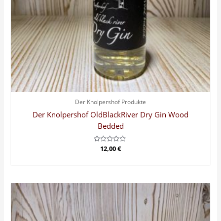
Der Knolpershof Produkte
Der Knolpershof OldBlackRiver Dry Gin Wood
Bedded
Bewertet
12,00
€
mit
0
von
5