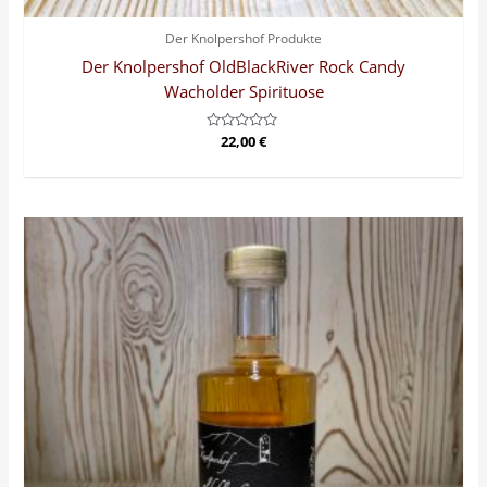
Der Knolpershof Produkte
Der Knolpershof OldBlackRiver Rock Candy
Wacholder Spirituose
Bewertet
22,00
€
mit
0
von
5