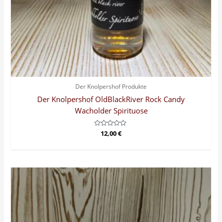
Der Knolpershof Produkte
Der Knolpershof OldBlackRiver Rock Candy
Wacholder Spirituose
Bewertet
12,00
€
mit
0
von
5