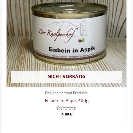
NICHT VORRÄTIG
Der Knolpershof Produkte
Eisbein in Aspik 400g
Bewertet
4,80
€
mit
0
von
5