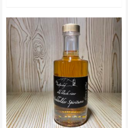
mit
5.00
von 5