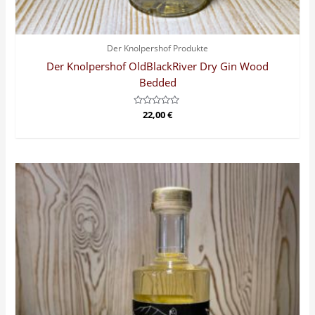
Der Knolpershof Produkte
Der Knolpershof OldBlackRiver Dry Gin Wood
Bedded
Bewertet
22,00
€
mit
0
von
5